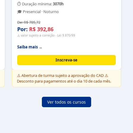
⏱ Duração mínima:
3070
h
🎓
Presencial · Noturno
De:
R$ 785,72
Por:
R$ 392,86
⚠️ valor sujeito a correção - Lei 9.870/99
Saiba mais →
Inscreva-se
⚠️
Abertura de turma sujeito a aprovação do CAD ⚠️
Desconto para pagamentos até o dia 10 de cada mês.
Ver todos os cursos