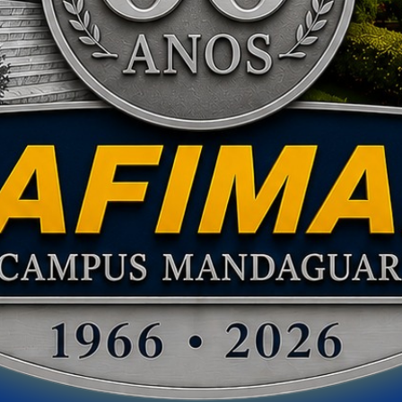
Direito
⏱ Duração mínima:
4000
h
🎓
Presencial · Noturno
De:
R$ 1.140,00
Por:
R$ 570,69
⚠️ valor sujeito a correção - Lei 9.870/99
Saiba mais →
Inscreva-se