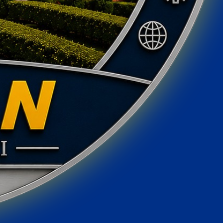
Educação Física - Licenciatura e
Bacharelado
⏱ Duração mínima:
3200
h
🎓
Presencial · Noturno
De:
R$ 785,72
Por:
R$ 392,86
⚠️ valor sujeito a correção - Lei 9.870/99
Saiba mais →