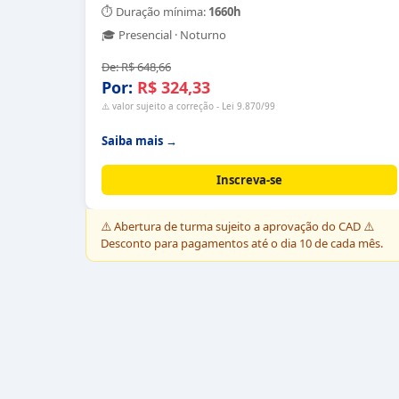
⏱ Duração mínima:
1660
h
🎓
Presencial · Noturno
De:
R$ 648,66
Por:
R$ 324,33
⚠️ valor sujeito a correção - Lei 9.870/99
Saiba mais →
Inscreva-se
⚠️
Abertura de turma sujeito a aprovação do CAD ⚠️
Desconto para pagamentos até o dia 10 de cada mês.