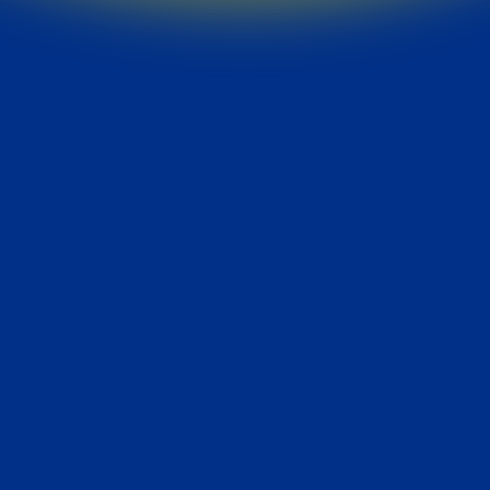
⚠️
Abertura de turma sujeito a aprovação do CAD ⚠️
Desconto para pagamentos até o dia 10 de cada mês.
História
⏱ Duração mínima:
3280
h
🎓
Presencial · Noturno
De:
R$ 679,38