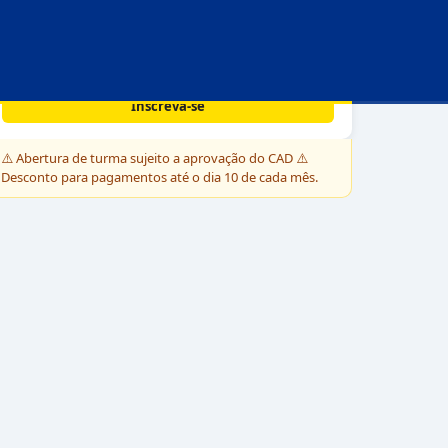
Por:
R$ 339,69
⚠️ valor sujeito a correção - Lei 9.870/99
Saiba mais →
Inscreva-se
⚠️
Abertura de turma sujeito a aprovação do CAD ⚠️
Desconto para pagamentos até o dia 10 de cada mês.