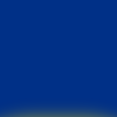
XXII ERIC ENCONTRO REGIONAL DE INI
ACADÊMICA
PORTAL DA TRANSPARÊNCIA
LICITAÇÕE
PRESTAÇÃO DE CONTAS
INSTITUCIONAL
NOTÍCI
BOLSAS DE ESTUDO
CURSOS