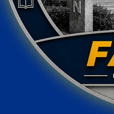
Ciências Contábeis
⏱ Duração mínima:
3020
h
🎓
Presencial · Noturno
De:
R$ 692,38
Por:
R$ 346,20
⚠️ valor sujeito a correção - Lei 9.870/99
Saiba mais →
Inscreva-se