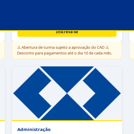
Por:
R$ 339,69
⚠️ valor sujeito a correção - Lei 9.870/99
Saiba mais →
Inscreva-se
⚠️
Abertura de turma sujeito a aprovação do CAD ⚠️
Desconto para pagamentos até o dia 10 de cada mês.
Administração