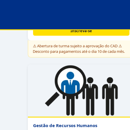
Por:
R$ 537,60
⚠️ valor sujeito a correção - Lei 9.870/99
Saiba mais →
Inscreva-se
⚠️
Abertura de turma sujeito a aprovação do CAD ⚠️
Desconto para pagamentos até o dia 10 de cada mês.
Gestão de Recursos Humanos